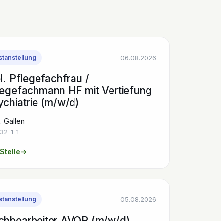
06.08.2026
stanstellung
l. Pflegefachfrau /
legefachmann HF mit Vertiefung
ychiatrie (m/w/d)
. Gallen
32-1-1
Stelle
→
05.08.2026
stanstellung
chbearbeiter AVOR (m/w/d)