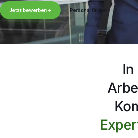
Jetzt bewerben
→
Personal finden
In
Arbei
Kom
Exper