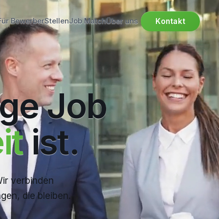
Kontakt
Für Bewerber
Stellen
Job Match
Über uns
ige
Job
it
ist.
ir verbinden
gen, die bleiben.