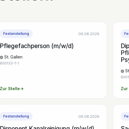
06.08.2026
Festanstellung
Fe
Pflegefachperson (m/w/d)
Dip
Pf
◍ St. Gallen
Ps
900133-1-1
◍ St
9001
Zur Stelle
→
Zur 
06.08.2026
Festanstellung
Fe
Disponent Kanalreinigung (m/w/d)
Sa