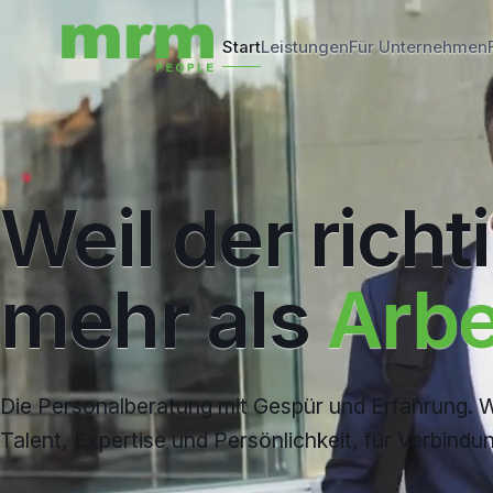
Start
Leistungen
Für Unternehmen
Weil
der
richt
mehr
als
Arbe
Die Personalberatung mit Gespür und Erfahrung. W
Talent, Expertise und Persönlichkeit, für Verbindun