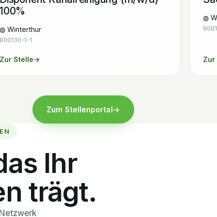
100%
◍ Wi
9001
◍ Winterthur
900130-1-1
Zur Stelle
→
Zur 
Zum Stellenportal
→
EN
das Ihr
 trägt.
 Netzwerk