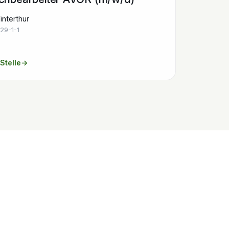
nterthur
29-1-1
Stelle
→