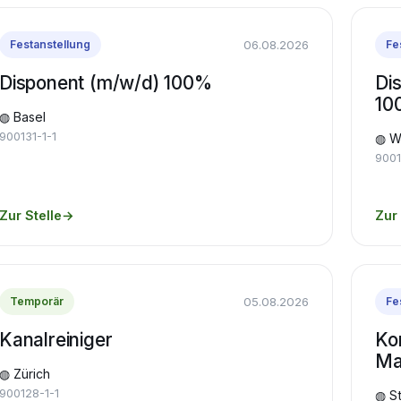
06.08.2026
Festanstellung
Fe
Disponent (m/w/d) 100%
Di
10
◍ Basel
900131-1-1
◍ Wi
9001
Zur Stelle
→
Zur 
05.08.2026
Temporär
Fe
Kanalreiniger
Ko
Ma
◍ Zürich
900128-1-1
◍ St