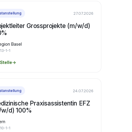
27.07.2026
stanstellung
jektleiter Grossprojekte (m/w/d)
0%
egion Basel
13-1-1
Stelle
→
24.07.2026
stanstellung
dizinische Praxisassistentin EFZ
/w/d) 100%
ern
10-1-1