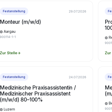
29.07.2026
Festanstellung
Fe
Monteur (m/w/d)
Pro
10
◍ Aargau
900114-1-1
◍ R
9001
Zur Stelle
→
Zur 
24.07.2026
Festanstellung
Fe
Medizinische Praxisassistentin /
Me
Medizinischer Praxisassistent
(m
(m/w/d) 80–100%
◍ B
9001
◍ Luzern