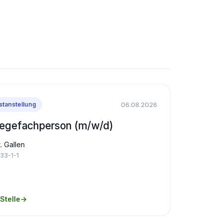
06.08.2026
stanstellung
legefachperson (m/w/d)
. Gallen
33-1-1
Stelle
→