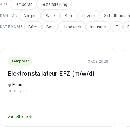
Temporär
Festanstellung
ART
Aargau
Basel
Bern
Luzern
Schaffhausen
KANTON
Büro
Bau
Handwerk
Industrie
IT
F
KATEGORIE
07.08.2026
Temporär
Elektroinstallateur EFZ (m/w/d)
◍ Elsau
900135-1-1
Zur Stelle
→