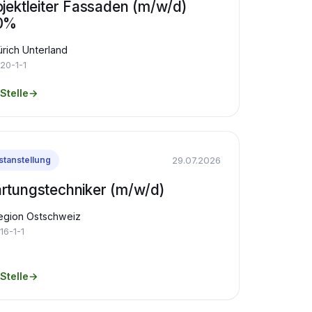
ojektleiter Fassaden (m/w/d)
0%
rich Unterland
20-1-1
Stelle
→
29.07.2026
stanstellung
rtungstechniker (m/w/d)
egion Ostschweiz
16-1-1
Stelle
→