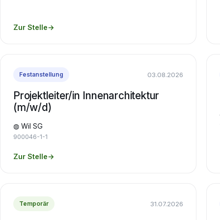
Zur Stelle
→
03.08.2026
Festanstellung
Projektleiter/in Innenarchitektur
(m/w/d)
◍ Wil SG
900046-1-1
Zur Stelle
→
31.07.2026
Temporär