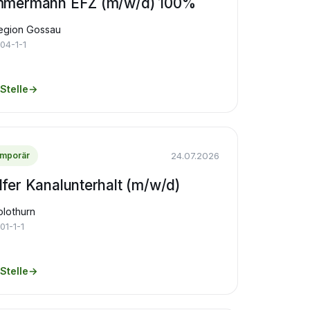
mmermann EFZ (m/w/d) 100%
egion Gossau
04-1-1
Stelle
→
24.07.2026
mporär
lfer Kanalunterhalt (m/w/d)
olothurn
01-1-1
Stelle
→