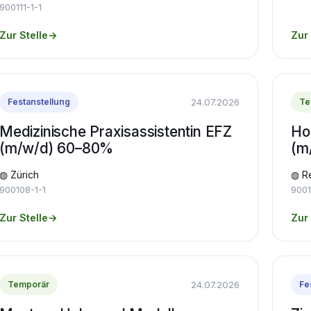
900111-1-1
Zur Stelle
→
Zur 
24.07.2026
Festanstellung
Te
Medizinische Praxisassistentin EFZ
Ho
(m/w/d) 60–80%
(m
◍ Zürich
◍ R
900108-1-1
9001
Zur Stelle
→
Zur 
24.07.2026
Temporär
Fe