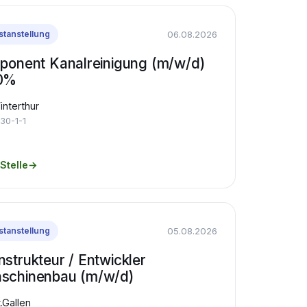
06.08.2026
stanstellung
sponent Kanalreinigung (m/w/d)
0%
nterthur
30-1-1
Stelle
→
05.08.2026
stanstellung
nstrukteur / Entwickler
schinenbau (m/w/d)
.Gallen