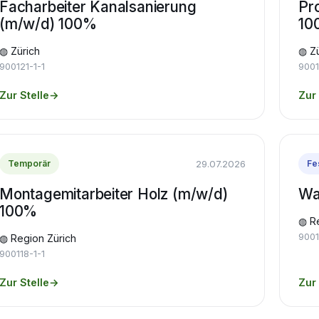
Facharbeiter Kanalsanierung
Pr
(m/w/d) 100%
10
◍ Zürich
◍ Zü
900121-1-1
9001
Zur Stelle
→
Zur 
29.07.2026
Temporär
Fe
Montagemitarbeiter Holz (m/w/d)
Wa
100%
◍ R
9001
◍ Region Zürich
900118-1-1
Zur Stelle
→
Zur 