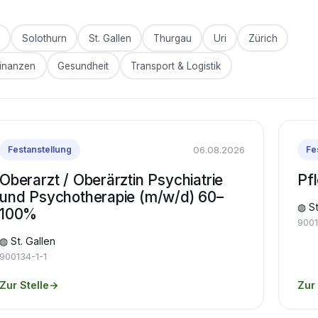
Solothurn
St. Gallen
Thurgau
Uri
Zürich
inanzen
Gesundheit
Transport & Logistik
06.08.2026
Festanstellung
Fe
Oberarzt / Oberärztin Psychiatrie
Pf
und Psychotherapie (m/w/d) 60–
◍ St
100%
9001
◍ St. Gallen
900134-1-1
Zur Stelle
→
Zur 