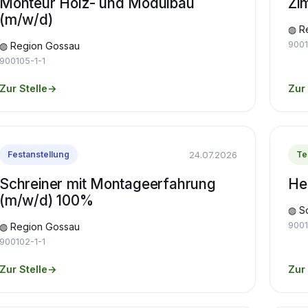
Monteur Holz- und Modulbau
Zi
(m/w/d)
◍ R
9001
◍ Region Gossau
900105-1-1
Zur Stelle
→
Zur 
24.07.2026
Festanstellung
Te
Schreiner mit Montageerfahrung
He
(m/w/d) 100%
◍ S
9001
◍ Region Gossau
900102-1-1
Zur Stelle
→
Zur 